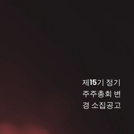
제15기 정기
주주총회 변
경 소집공고