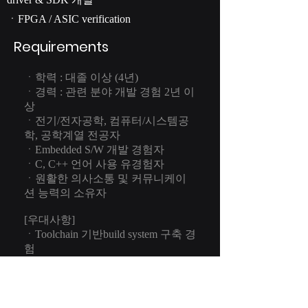
driver & SDK 개발
ㆍFPGA / ASIC verification
Requirements
ㆍ학력 : 대졸 이상 (4년)
ㆍ경력 : 관련 분야 개발 경험 2년 이
상
ㆍ전기/전자공학, 컴퓨터/시스템공
학, 공학계열 전공자
ㆍEmbedded S/W 개발 경험자
ㆍC, C++ 언어 사용 유경험자
ㆍ원활한 의사소통 및 커뮤니케이
션 능력의 소유자
[우대사항]
ㆍToolchain 기반build system 구축 경
험
ㆍARM / MIPS / RISC-V 기반 개발
경험
ㆍ반도체 Chip 관련 S/W 개발 경험
ㆍ전기, 전자, 컴퓨터 공학 분야의