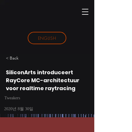
ENGLISH
< Back
SiliconArts introduceert
RayCore MC-architectuur
voor realtime raytracing
Tweakers
2020년 8월 30일