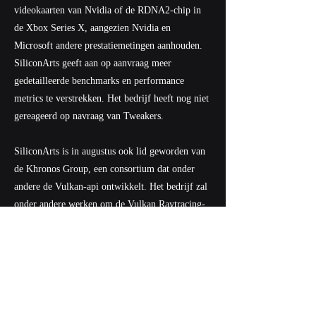
videokaarten van Nvidia of de RDNA2-chip in
de Xbox Series X, aangezien Nvidia en
Microsoft andere prestatiemetingen aanhouden.
SiliconArts geeft aan op aanvraag meer
gedetailleerde benchmarks en performance
metrics te verstrekken. Het bedrijf heeft nog niet
gereageerd op navraag van Tweakers.
SiliconArts is in augustus ook lid geworden van
de Khronos Group, een consortium dat onder
andere de Vulkan-api ontwikkelt. Het bedrijf zal
onder andere werken om de Vulkan Raytracing-
extensie compatibel te maken met zijn
architecturen. De RayCore MC-serie biedt al
ondersteuning voor Intels Embree-platform. Er
wordt ook gewerkt aan ondersteuning voor
DirectX en raytracingplug-ins voor Autodesk 3ds
Max en Blender.