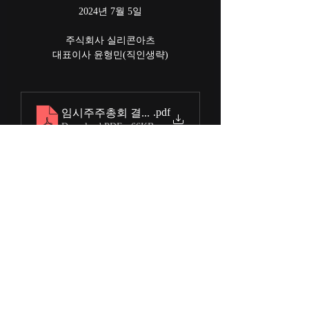
2024년 7월 5일
주식회사 실리콘아츠
대표이사 윤형민(직인생략)
.pdf
임시주주총회 결과 공고_2024.07.05
Download PDF • 66KB
contact@siliconarts.com
9F, 13-3, Teheran-ro 33-gil, Gangnam-gu, Seoul,