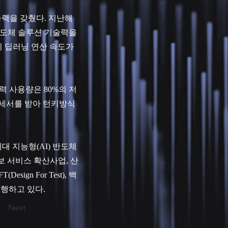
 능력을 갖췄다. 지난해
 반도체 솔루션 기술력을
비 딥러닝 연산 속도가
력 사용량은 80%의 저
로세서를 받아 턴키방식
대 지능형(AI) 반도체
 서비스 확산사업, 산
gn For Test), 백
수행하고 있다.
Next