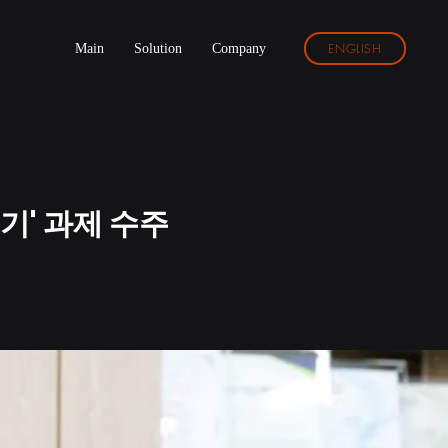
ENGLISH
Main
Solution
Company
기' 과제 수주